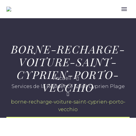
BORNE-RECHARGE-
VOITURE-SAINT-
CYPRIEN-PORTO-
Accueil
VECCHIO
Services de la Résidence Saint Cyprien Plage
borne-recharge-voiture-saint-cyprien-porto-
vecchio